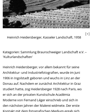
[+]
Heinrich Heid
Heinrich Heidersberger, Kasseler Landschaft, 1958
Kategorien:
Sammlung Braunschweiger Landschaft e.V. –
'Kulturlandschaften'
Heinrich Heidersberger, vor allem bekannt für seine
Architektur- und Industriefotografien, wurde im Juni
1906 in Ingolstadt geboren und wuchs in Linz an der
Donau auf. Nachdem er zunächst Architektur in Graz
studiert hatte, zog Heidersberger 1928 nach Paris, wo
+]
er sich an der privaten Kunstschule Académia
Moderne von Fernand Léger einschrieb und sich in
den nächsten Jahren der Malerei widmete. Der erste
Kontakt mit dem fotografischen Medium ergab sich