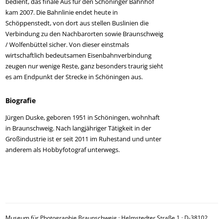
bedient, das finale Aus für den Schöninger Bahnhof
kam 2007. Die Bahnlinie endet heute in
Schöppenstedt, von dort aus stellen Buslinien die
Verbindung zu den Nachbarorten sowie Braunschweig
/ Wolfenbüttel sicher. Von dieser einstmals
wirtschaftlich bedeutsamen Eisenbahnverbindung
zeugen nur wenige Reste, ganz besonders traurig sieht
es am Endpunkt der Strecke in Schöningen aus.
Biografie
Jürgen Duske, geboren 1951 in Schöningen, wohnhaft
in Braunschweig. Nach langjähriger Tätigkeit in der
Großindustrie ist er seit 2011 im Ruhestand und unter
anderem als Hobbyfotograf unterwegs.
Beitragsnavigation
Museum für Photographie Braunschweig · Helmstedter Straße 1 · D-38102