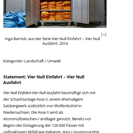
+]
[+]
Inga Barnick, aus der Serie Vier Null Einfahrt – Vier Null
Inga Barnick, a
Ausfahrt, 2014
Kategorien:
Landschaft / Umwelt
Statement: Vier Null Einfahrt – Vier Null
Ausfahrt
Vier Null Einfahrt-Vier Null Ausfahrt
beschäftigt sich mit
der Schachtanlage Asse II, einem ehemaligem
Salzbergwerk südöstlich von Wolfenbüttel in
Niedersachsen. Die Asse II wird als
Atommüllzwischen-/ endlager genutzt. Bereits vor
Beginn der Einlagerung der 126 000 Fässer mit
radioaktivem Abfall war bekannt, dass Lösungszutritte