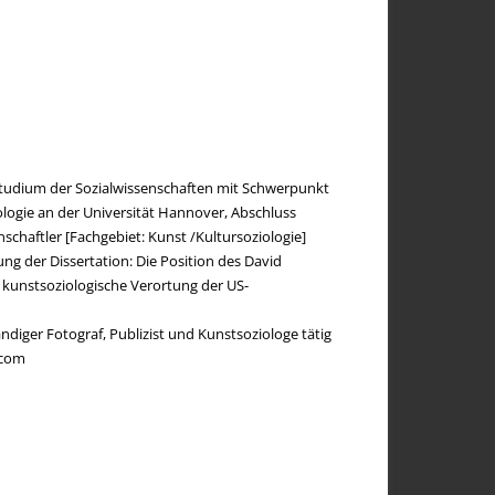
elge H. Paulsen, aus der Serie Wald-Mystik, Harz, 2015
Studium der Sozialwissenschaften mit Schwerpunkt
ologie an der Universität Hannover, Abschluss
schaftler [Fachgebiet: Kunst /Kultursoziologie]
ng der Dissertation: Die Position des David
 kunstsoziologische Verortung der US-
tändiger Fotograf, Publizist und Kunstsoziologe tätig
.com