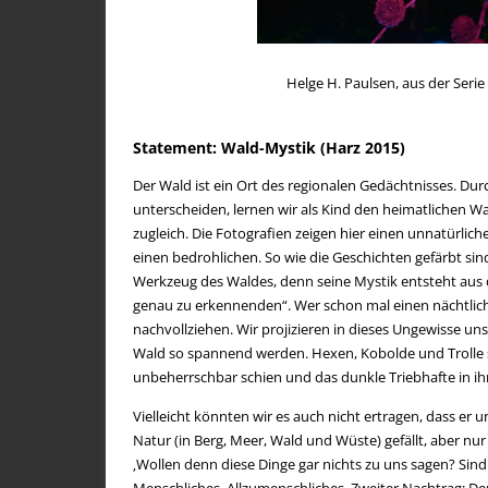
[+]
Helge H. Paulsen, aus der Serie
Statement: Wald-Mystik (Harz 2015)
Der Wald ist ein Ort des regionalen Gedächtnisses. Du
unterscheiden, lernen wir als Kind den heimatlichen W
zugleich. Die Fotografien zeigen hier einen unnatürlic
einen bedrohlichen. So wie die Geschichten gefärbt sind
Werkzeug des Waldes, denn seine Mystik entsteht aus 
genau zu erkennenden“. Wer schon mal einen nächtlic
nachvollziehen. Wir projizieren in dieses Ungewisse un
Wald so spannend werden. Hexen, Kobolde und Trolle 
unbeherrschbar schien und das dunkle Triebhafte in i
Vielleicht könnten wir es auch nicht ertragen, dass er u
Natur (in Berg, Meer, Wald und Wüste) gefällt, aber nur
‚Wollen denn diese Dinge gar nichts zu uns sagen? Sind w
Menschliches, Allzumenschliches, Zweiter Nachtrag: De