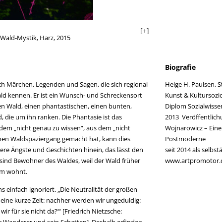
[+]
 Wald-Mystik, Harz, 2015
H
Biografie
rch Märchen, Legenden und Sagen, die sich regional
Helge H. Paulsen, 
ald kennen. Er ist ein Wunsch- und Schreckensort
Kunst & Kultursozi
hen Wald, einen phantastischen, einen bunten,
Diplom Sozialwissen
, die um ihn ranken. Die Phantasie ist das
2013 Veröffentlichu
dem „nicht genau zu wissen“, aus dem „nicht
Wojnarowicz – Eine
hen Waldspaziergang gemacht hat, kann dies
Postmoderne
sere Ängste und Geschichten hinein, das lässt den
seit 2014 als selbs
sind Bewohner des Waldes, weil der Wald früher
www.artpromotor
hm wohnt.
ns einfach ignoriert. „Die Neutralität der großen
 eine kurze Zeit: nachher werden wir ungeduldig:
ir für sie nicht da?’“ [Friedrich Nietzsche:
r Wanderer und sein Schatten]. Deshalb erfinden