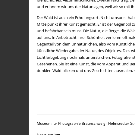
und erinnern wir uns der Natursagen, weil wir so mit 
Der Wald ist auch ein Erholungsort. Nicht umsonst ha
Mittelpunkt ihrer Kunst gemacht. Er ist der Gegenpol zur
und befahrbar sein muss. Die Natur, die Berge, die Wäld
auf uns. In Anbetracht ihrer Schönheit verlieren oftmal
Gegenteil von dem Unnatürlichen, also vom Künstlichen
künstliche Wiedergabe der Natur, des Objektes. Dies wi
Lichtfarbgebung nochmals unterstrichen. Fotografie ist
Gesehenen. Sie ist eine Kunst, die vom Apparat und Be
dunklen Wald blicken und uns Geschichten ausmalen, s
Beitragsnavigation
Museum für Photographie Braunschweig · Helmstedter St
Förderpartner: